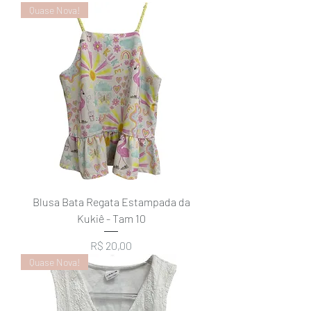
Quase Nova!
Blusa Bata Regata Estampada da
Kukiê - Tam 10
Preço
R$ 20,00
Quase Nova!