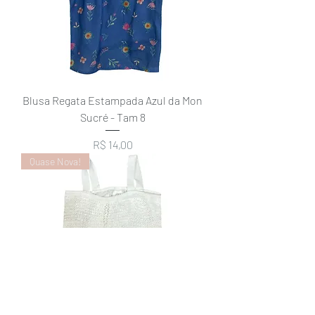
Blusa Regata Estampada Azul da Mon
Sucré - Tam 8
Preço
R$ 14,00
Quase Nova!