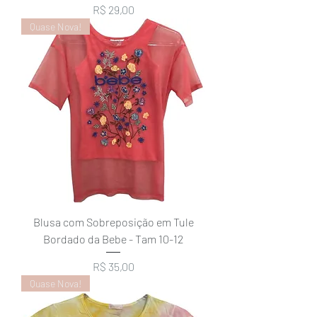
Preço
R$ 29,00
Quase Nova!
Blusa com Sobreposição em Tule
Bordado da Bebe - Tam 10-12
Preço
R$ 35,00
Quase Nova!