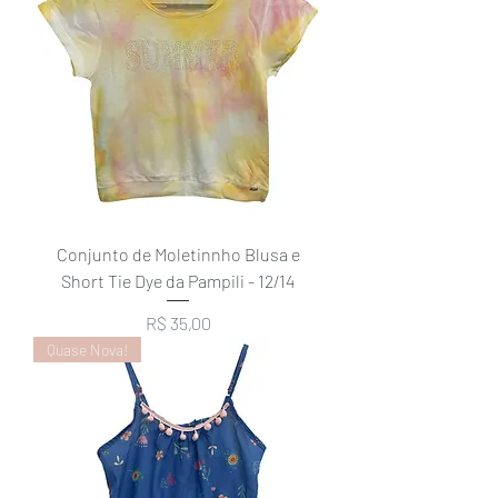
Conjunto de Moletinnho Blusa e
Short Tie Dye da Pampili - 12/14
Preço
R$ 35,00
Quase Nova!