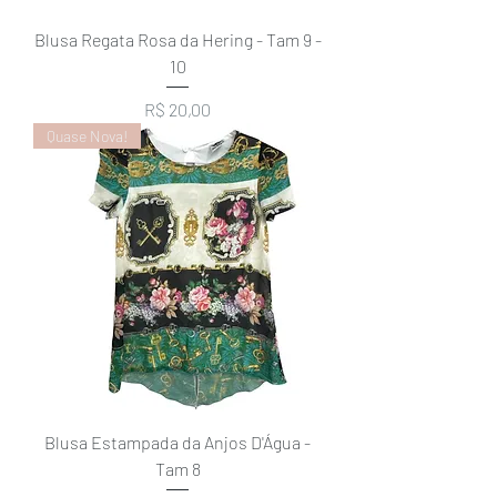
Blusa Regata Rosa da Hering - Tam 9 -
10
Preço
R$ 20,00
Quase Nova!
Blusa Estampada da Anjos D'Água -
Tam 8