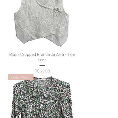
Blusa Cropped Branca da Zara - Tam
13/14
Preço
R$ 29,00
Quase Nova!