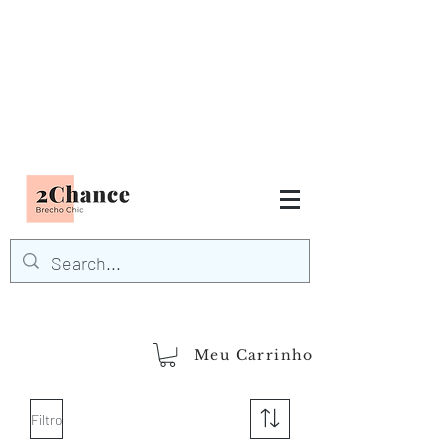
Tudo em até
6 x sem juros
FRETE GRÁTIS para Região
Sudeste
EM COMPRAS
ACIMA DE R$600,00
demais regiões
Frete Grátis
Acima de R$1.000,00
Meu Carrinho
Filtro