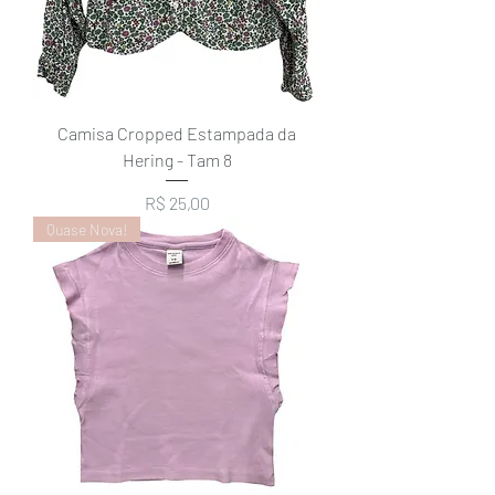
Camisa Cropped Estampada da
Hering - Tam 8
Preço
R$ 25,00
Quase Nova!