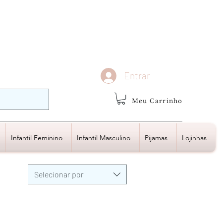
demais regiões
Frete Grátis
Acima de R$1.000,00
Entrar
Meu Carrinho
Infantil Feminino
Infantil Masculino
Pijamas
Lojinhas
Selecionar por