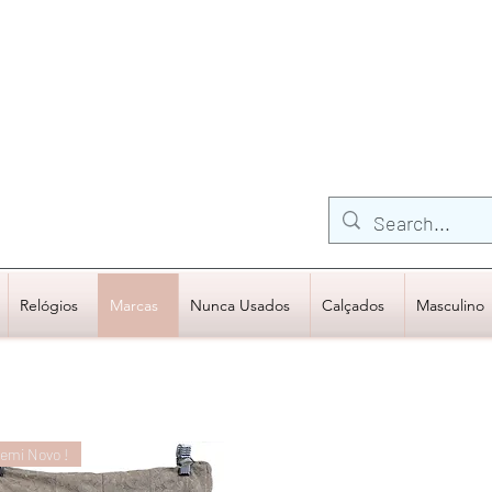
FRETE GRÁTIS para Região Sudeste
EM COMPRAS
ACIMA DE R$600,00
Relógios
Marcas
Nunca Usados
Calçados
Masculino
emi Novo !