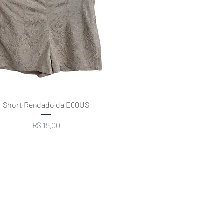
Visualização rápida
Short Rendado da EQQUS
Preço
R$ 19,00
COMO FUNCIONA
FA