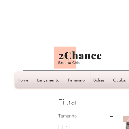
Tudo em até
6 x sem juros
Home
Lançamento
Feminino
Bolsas
Óculos
Filtrar
Tamanho
S
40