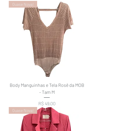
Quase Nova!
Body Manguinhas e Tela Rosê da MOB
- Tam M
Preço
R$ 49,00
Quase Nova!