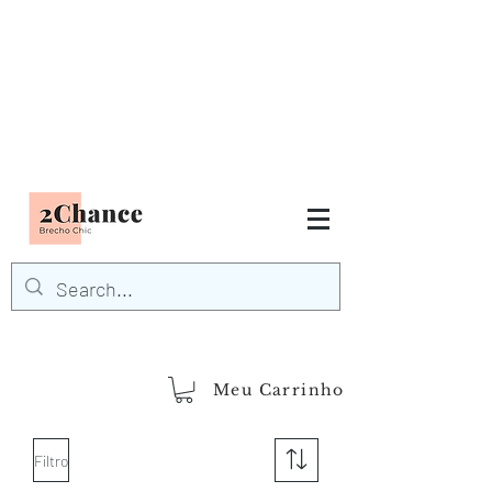
Tudo em até
6 x sem juros
FRETE GRÁTIS para Região
Sudeste
EM COMPRAS
ACIMA DE R$600,00
demais regiões
Frete Grátis
Acima de R$1.000,00
Meu Carrinho
Filtro