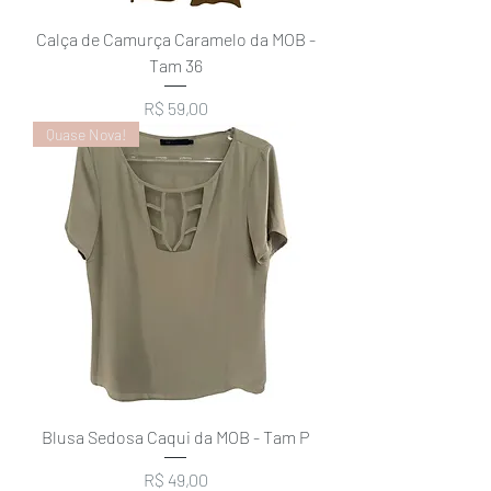
Calça de Camurça Caramelo da MOB -
Tam 36
Preço
R$ 59,00
Quase Nova!
Blusa Sedosa Caqui da MOB - Tam P
Preço
R$ 49,00