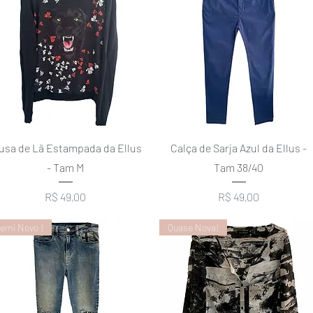
Visualização rápida
Visualização rápida
usa de Lã Estampada da Ellus
Calça de Sarja Azul da Ellus -
- Tam M
Tam 38/40
Preço
Preço
R$ 49,00
R$ 49,00
emi Novo !
Quase Nova!