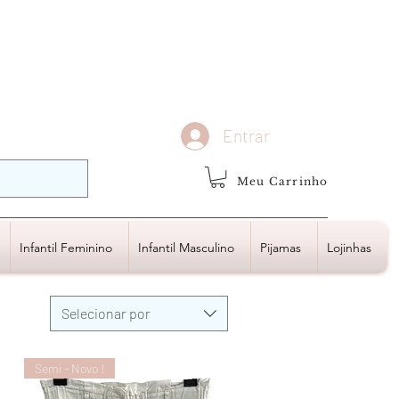
demais regiões
Frete Grátis
Acima de R$1.000,00
Entrar
Meu Carrinho
Infantil Feminino
Infantil Masculino
Pijamas
Lojinhas
Selecionar por
Semi - Novo !