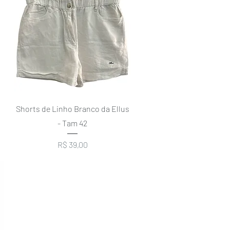
Visualização rápida
Shorts de Linho Branco da Ellus
- Tam 42
Preço
R$ 39,00