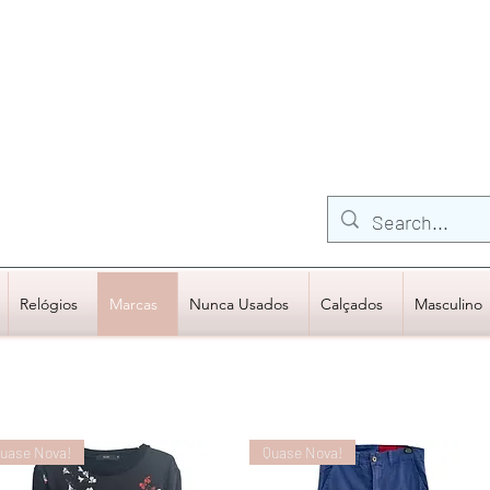
FRETE GRÁTIS para Região Sudeste
EM COMPRAS
ACIMA DE R$600,00
Relógios
Marcas
Nunca Usados
Calçados
Masculino
uase Nova!
Quase Nova!