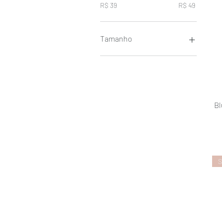
R$ 39
R$ 49
Tamanho
38
42
G
M
Bl
S