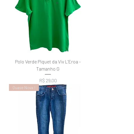
Polo Verde Piquet da Viv L'Eroa -
Tamanho G
Preço
R$ 29,00
Quase Nova !