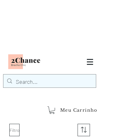
Tudo em até
6 x sem juros
FRETE GRÁTIS para Região
Sudeste
EM COMPRAS
ACIMA DE R$600,00
demais regiões
Frete Grátis
Acima de R$1.000,00
Meu Carrinho
Filtro