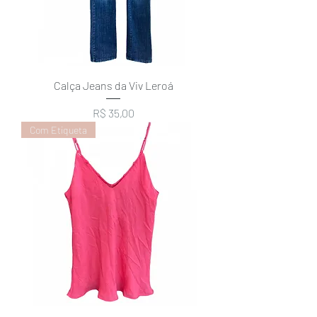
Calça Jeans da Viv Leroá
Preço
R$ 35,00
Com Etiqueta