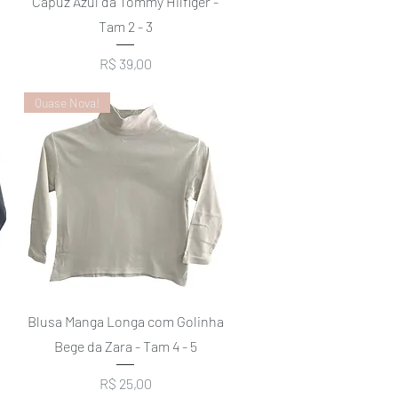
Capuz Azul da Tommy Hilfiger -
Tam 2 - 3
Preço
R$ 39,00
Quase Nova!
Visualização rápida
Blusa Manga Longa com Golinha
Bege da Zara - Tam 4 - 5
Preço
R$ 25,00