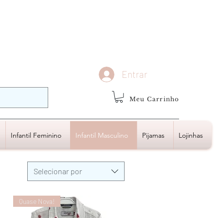
demais regiões
Frete Grátis
Acima de R$1.000,00
Entrar
Meu Carrinho
Infantil Feminino
Infantil Masculino
Pijamas
Lojinhas
Selecionar por
Quase Nova!