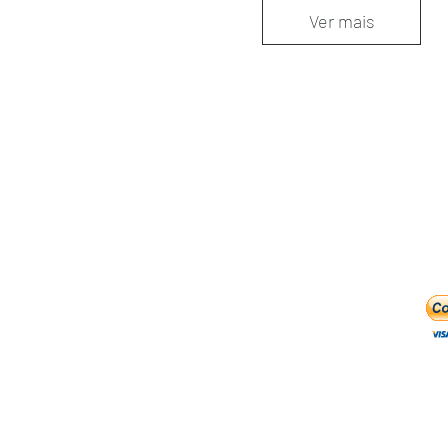
Ver mais
COMO FUNCIONA
FA
Como Comprar
Wha
Como Vender
E-m
at
Programa Acúmulo de Pontos
Regras
Trocas e Devoluções
Brecho 2Chance
Cnpj: 18.406.927/0001-91