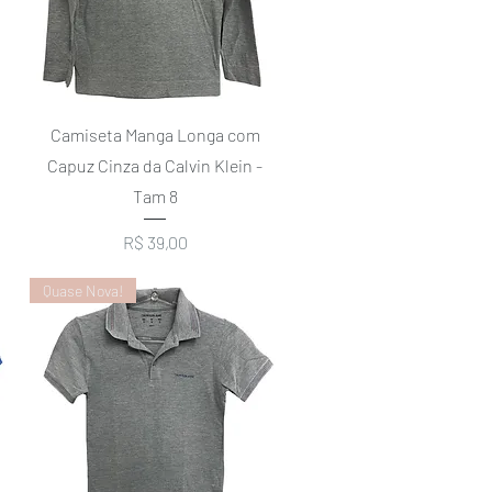
Visualização rápida
Camiseta Manga Longa com
Capuz Cinza da Calvin Klein -
Tam 8
Preço
R$ 39,00
Quase Nova!