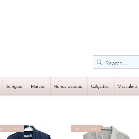
FRETE GRÁTIS para Região Sudeste
EM COMPRAS
ACIMA DE R$600,00
Relógios
Marcas
Nunca Usados
Calçados
Masculino
uase Nova!
Quase Nova!