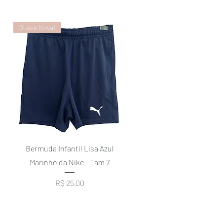
Quase Nova!
Visualização rápida
Bermuda Infantil Lisa Azul
o
Marinho da Nike - Tam 7
Preço
R$ 25,00