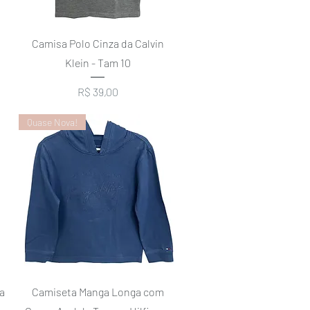
Visualização rápida
Camisa Polo Cinza da Calvin
Klein - Tam 10
Preço
R$ 39,00
Quase Nova!
Visualização rápida
a
Camiseta Manga Longa com