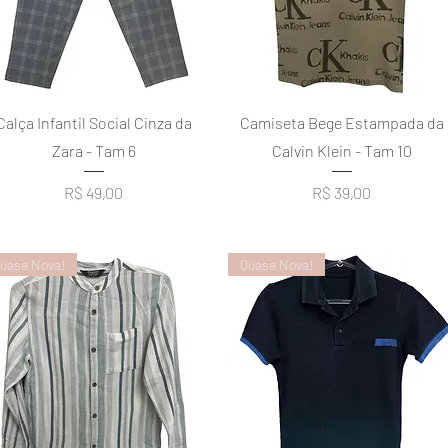
Visualização rápida
Visualização rápida
Calça Infantil Social Cinza da
Camiseta Bege Estampada da
Zara - Tam 6
Calvin Klein - Tam 10
Preço
Preço
R$ 49,00
R$ 39,00
uase Nova!
Quase Nova!