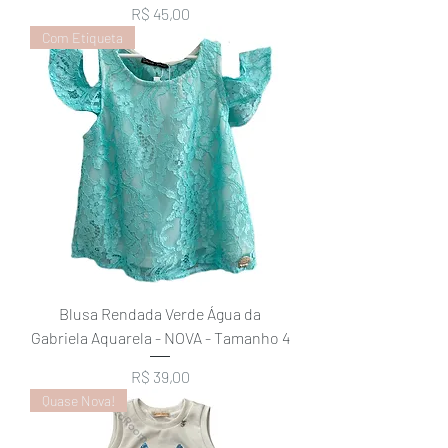
Preço
R$ 45,00
Com Etiqueta
Blusa Rendada Verde Água da
Gabriela Aquarela - NOVA - Tamanho 4
Preço
R$ 39,00
Quase Nova!