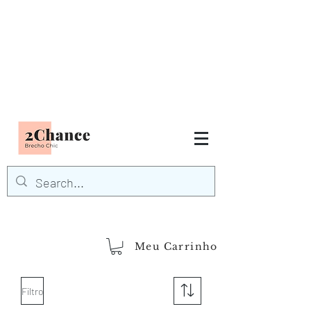
Tudo em até
6 x sem juros
FRETE GRÁTIS para Região
Sudeste
EM COMPRAS
ACIMA DE R$600,00
demais regiões
Frete Grátis
Acima de R$1.000,00
Meu Carrinho
Filtro