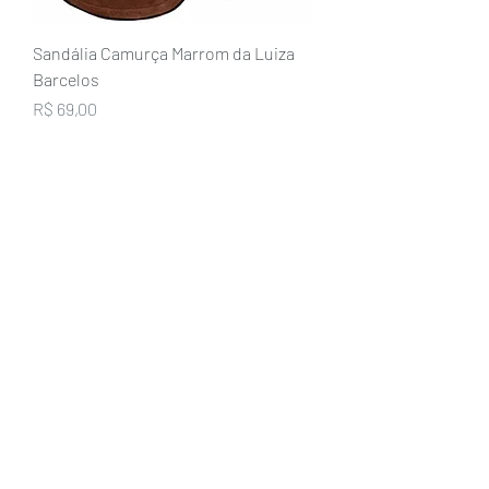
Sandália Camurça Marrom da Luiza
Barcelos
Preço
R$ 69,00
Brechó2Chance
Quem Somos
Política de Privacidade
Termos de Uso
Perguntas Frequentes
COMO FUNCIONA
Como Vender
Como Comprar
Regras
Trocas e Devoluções
FALE CONOSCO