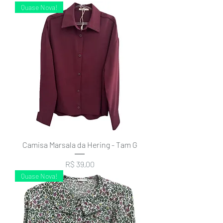
Quase Nova!
Camisa Marsala da Hering - Tam G
Preço
R$ 39,00
Quase Nova!