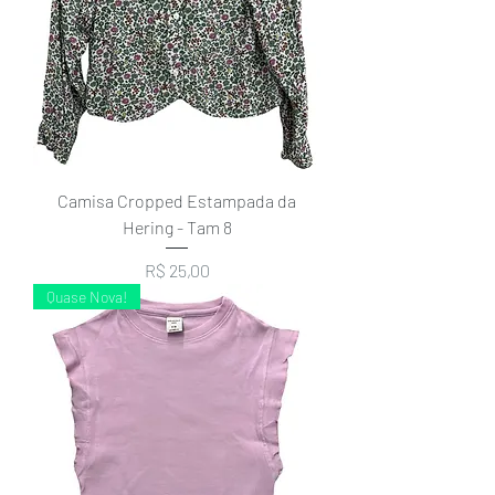
Camisa Cropped Estampada da
Hering - Tam 8
Preço
R$ 25,00
Quase Nova!