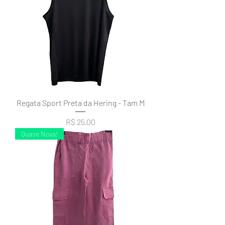
Regata Sport Preta da Hering - Tam M
Preço
R$ 25,00
Quase Nova!