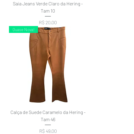
Saia Jeans Verde Claro da Hering -
Tam 10
Preço
R$ 20,00
Quase Nova!
Calça de Suede Caramelo da Hering -
Tam 46
Preço
R$ 49,00