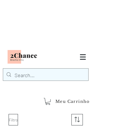
Tudo em até
6 x sem juros
FRETE GRÁTIS para Região
Sudeste
EM COMPRAS
ACIMA DE R$600,00
demais regiões
Frete Grátis
Acima de R$1.000,00
Meu Carrinho
Filtro