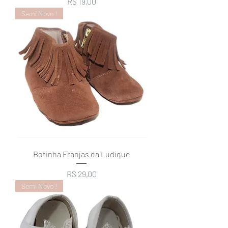
Preço
R$ 19,00
Semi Novo !
Botinha Franjas da Ludique
Preço
R$ 29,00
Semi Novo !