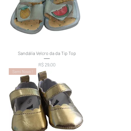
Sandália Velcro da da Tip Top
Preço
R$ 29,00
Semi Novo !