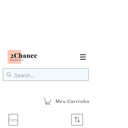
Tudo em até
6 x sem juros
FRETE GRÁTIS para Região
Sudeste
EM COMPRAS
ACIMA DE R$600,00
demais regiões
Frete Grátis
Acima de R$1.000,00
Meu Carrinho
Filtro