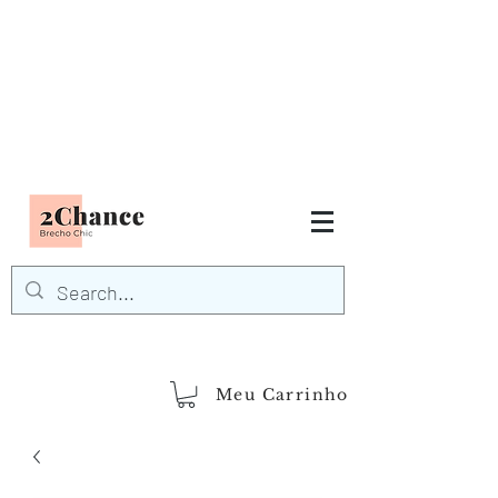
Tudo em até
6 x sem juros
FRETE GRÁTIS para Região
Sudeste
EM COMPRAS
ACIMA DE R$600,00
demais regiões
Frete Grátis
Acima de R$1.000,00
Meu Carrinho