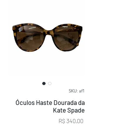
SKU: af1
Óculos Haste Dourada da
Kate Spade
Preço
R$ 340,00