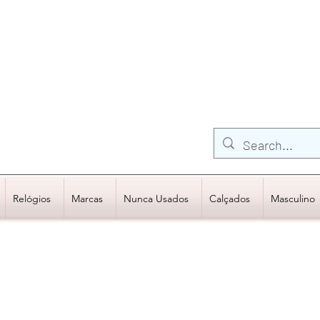
FRETE GRÁTIS para Região Sudeste
EM COMPRAS
ACIMA DE R$600,00
Relógios
Marcas
Nunca Usados
Calçados
Masculino