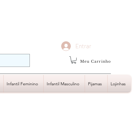
demais regiões
Frete Grátis
Acima de R$1.000,00
Entrar
Meu Carrinho
Infantil Feminino
Infantil Masculino
Pijamas
Lojinhas