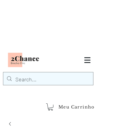
Tudo em até
6 x sem juros
FRETE GRÁTIS para Região
Sudeste
EM COMPRAS
ACIMA DE R$600,00
demais regiões
Frete Grátis
Acima de R$1.000,00
Meu Carrinho