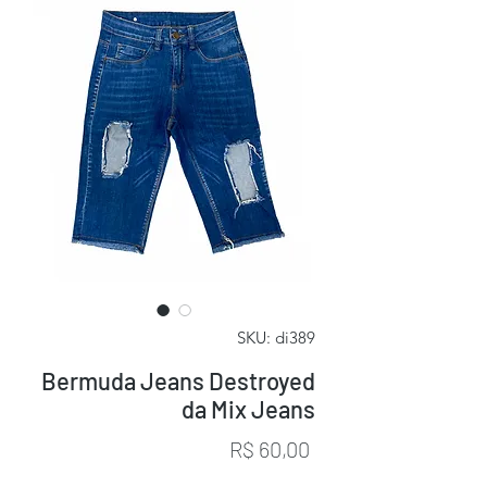
SKU: di389
Bermuda Jeans Destroyed
da Mix Jeans
Preço
R$ 60,00