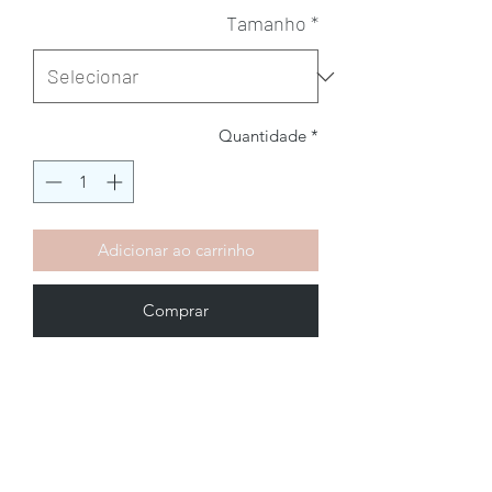
Tamanho
*
Quantidade
*
Adicionar ao carrinho
Comprar
Brechó2Chance
Quem Somos
Política de Privacidade