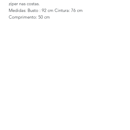
zíper nas costas.
Medidas: Busto : 92 cm Cintura: 76 cm
Comprimento: 50 cm
Brechó2Chance
Quem Somos
Política de Privacidade
Termos de Uso
Perguntas Frequentes
COMO FUNCIONA
Como Vender
Como Comprar
Regras
Trocas e Devoluções
FALE CONOSCO
WhatsApp:
+55 (11) 97620-2249