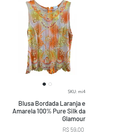
SKU: mi4
Blusa Bordada Laranja e
Amarela 100% Pure Silk da
Glamour
Preço
R$ 59,00