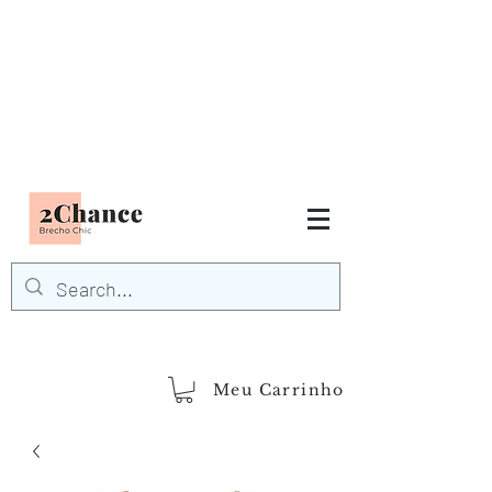
Tudo em até
6 x sem juros
FRETE GRÁTIS para Região
Sudeste
EM COMPRAS
ACIMA DE R$600,00
demais regiões
Frete Grátis
Acima de R$1.000,00
Meu Carrinho