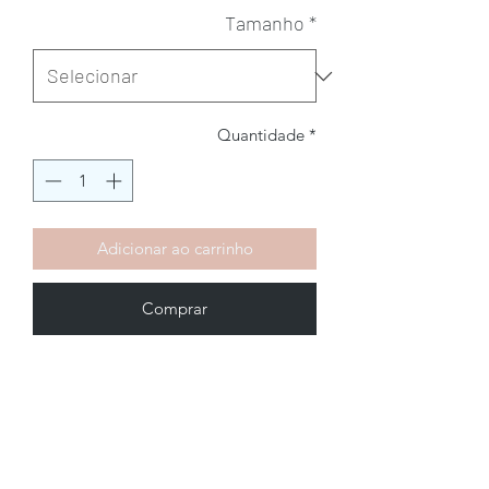
Tamanho
*
Quantidade
*
Adicionar ao carrinho
Comprar
Brechó2Chance
Quem Somos
Política de Privacidade