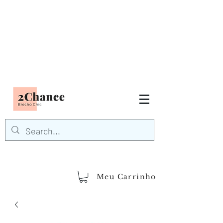
Tudo em até
6 x sem juros
FRETE GRÁTIS para Região
Sudeste
EM COMPRAS
ACIMA DE R$600,00
demais regiões
Frete Grátis
Acima de R$1.000,00
Meu Carrinho