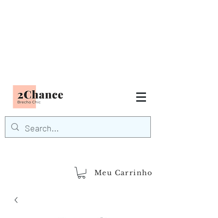
Tudo em até
6 x sem juros
FRETE GRÁTIS para Região
Sudeste
EM COMPRAS
ACIMA DE R$600,00
demais regiões
Frete Grátis
Acima de R$1.000,00
Meu Carrinho