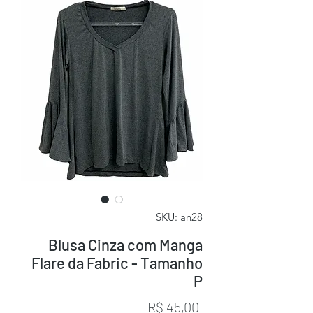
SKU: an28
Blusa Cinza com Manga
Flare da Fabric - Tamanho
P
Preço
R$ 45,00