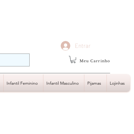
demais regiões
Frete Grátis
Acima de R$1.000,00
Entrar
Meu Carrinho
Infantil Feminino
Infantil Masculino
Pijamas
Lojinhas