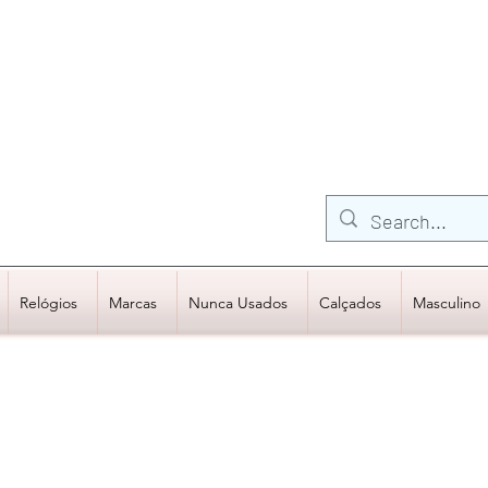
FRETE GRÁTIS para Região Sudeste
EM COMPRAS
ACIMA DE R$600,00
Relógios
Marcas
Nunca Usados
Calçados
Masculino