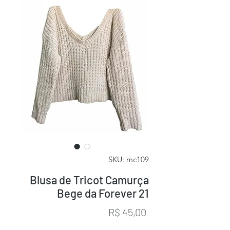
SKU: mc109
Blusa de Tricot Camurça
Bege da Forever 21
Preço
R$ 45,00