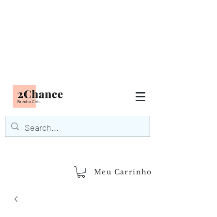
Tudo em até
6 x sem juros
FRETE GRÁTIS para Região
Sudeste
EM COMPRAS
ACIMA DE R$600,00
demais regiões
Frete Grátis
Acima de R$1.000,00
Meu Carrinho