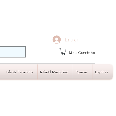
demais regiões
Frete Grátis
Acima de R$1.000,00
Entrar
Meu Carrinho
Infantil Feminino
Infantil Masculino
Pijamas
Lojinhas