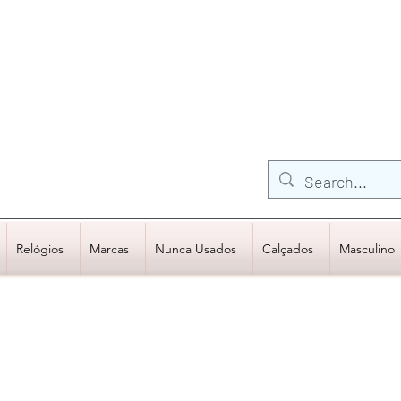
FRETE GRÁTIS para Região Sudeste
EM COMPRAS
ACIMA DE R$600,00
Relógios
Marcas
Nunca Usados
Calçados
Masculino