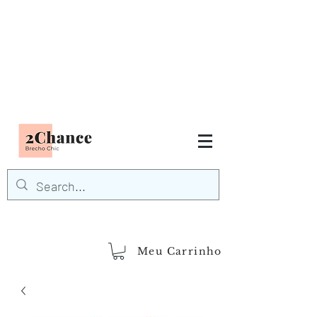
Tudo em até
6 x sem juros
FRETE GRÁTIS para Região
Sudeste
EM COMPRAS
ACIMA DE R$600,00
demais regiões
Frete Grátis
Acima de R$1.000,00
Meu Carrinho