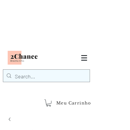
Tudo em até
6 x sem juros
FRETE GRÁTIS para Região
Sudeste
EM COMPRAS
ACIMA DE R$600,00
demais regiões
Frete Grátis
Acima de R$1.000,00
Meu Carrinho