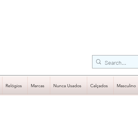
FRETE GRÁTIS para Região Sudeste
EM COMPRAS
ACIMA DE R$600,00
Relógios
Marcas
Nunca Usados
Calçados
Masculino