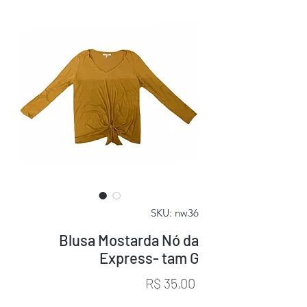
SKU: nw36
Blusa Mostarda Nó da
Express- tam G
Preço
R$ 35,00