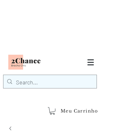
Tudo em até
6 x sem juros
FRETE GRÁTIS para Região
Sudeste
EM COMPRAS
ACIMA DE R$600,00
demais regiões
Frete Grátis
Acima de R$1.000,00
Meu Carrinho