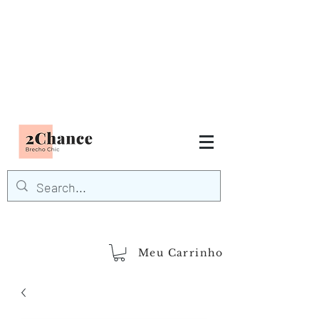
Tudo em até
6 x sem juros
FRETE GRÁTIS para Região
Sudeste
EM COMPRAS
ACIMA DE R$600,00
demais regiões
Frete Grátis
Acima de R$1.000,00
Meu Carrinho