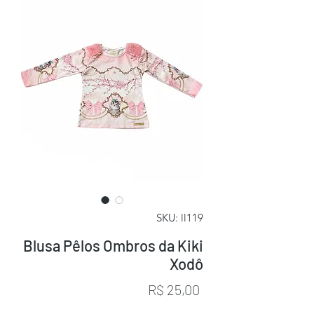
SKU: ll119
Blusa Pêlos Ombros da Kiki
Xodô
Preço
R$ 25,00