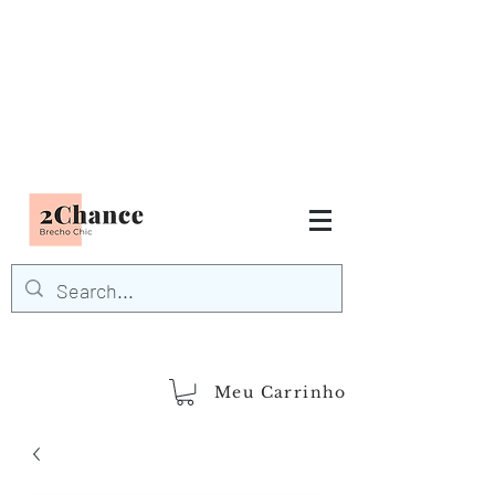
Tudo em até
6 x sem juros
FRETE GRÁTIS para Região
Sudeste
EM COMPRAS
ACIMA DE R$600,00
demais regiões
Frete Grátis
Acima de R$1.000,00
Meu Carrinho