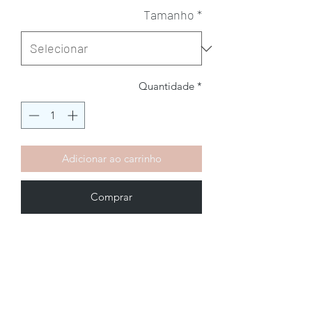
Tamanho
*
Quantidade
*
Adicionar ao carrinho
Comprar
Brechó2Chance
Quem Somos
Política de Privacidade