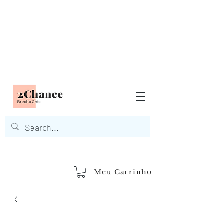
Tudo em até
6 x sem juros
FRETE GRÁTIS para Região
Sudeste
EM COMPRAS
ACIMA DE R$600,00
demais regiões
Frete Grátis
Acima de R$1.000,00
Meu Carrinho