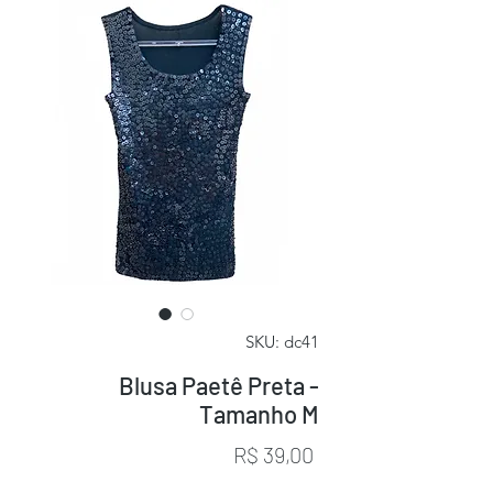
SKU: dc41
Blusa Paetê Preta -
Tamanho M
Preço
R$ 39,00