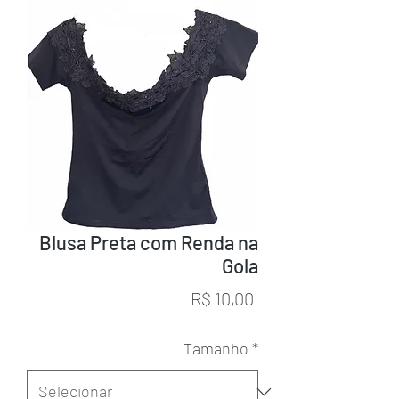
Blusa Preta com Renda na
Gola
Preço
R$ 10,00
Tamanho
*