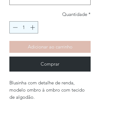
Quantidade
*
Adicionar ao carrinho
Comprar
Blusinha com detalhe de renda,
modelo ombro à ombro com tecido
de algodão.
Brechó2Chance
Quem Somos
Política de Privacidade