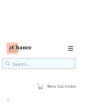
Tudo em até
6 x sem juros
FRETE GRÁTIS para Região
Sudeste
EM COMPRAS
ACIMA DE R$600,00
demais regiões
Frete Grátis
Acima de R$1.000,00
Meu Carrinho