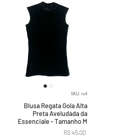
SKU: rc4
Blusa Regata Gola Alta
Preta Aveludada da
Essenciale - Tamanho M
Preço
R$ 45,00