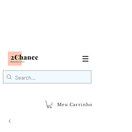
Tudo em até
6 x sem juros
FRETE GRÁTIS para Região
Sudeste
EM COMPRAS
ACIMA DE R$600,00
demais regiões
Frete Grátis
Acima de R$1.000,00
Meu Carrinho