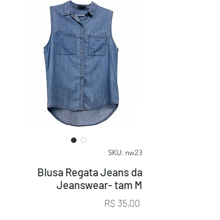
SKU: nw23
Blusa Regata Jeans da
Jeanswear- tam M
Preço
R$ 35,00