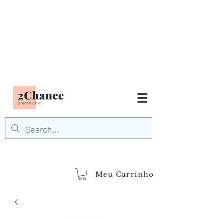
Tudo em até
6 x sem juros
FRETE GRÁTIS para Região
Sudeste
EM COMPRAS
ACIMA DE R$600,00
demais regiões
Frete Grátis
Acima de R$1.000,00
Meu Carrinho