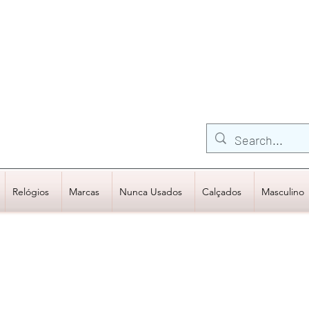
FRETE GRÁTIS para Região Sudeste
EM COMPRAS
ACIMA DE R$600,00
Relógios
Marcas
Nunca Usados
Calçados
Masculino