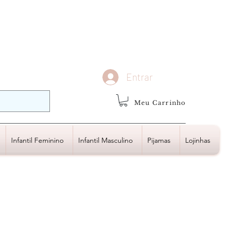
demais regiões
Frete Grátis
Acima de R$1.000,00
Entrar
Meu Carrinho
Infantil Feminino
Infantil Masculino
Pijamas
Lojinhas