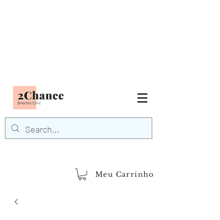
Tudo em até
6 x sem juros
FRETE GRÁTIS para Região
Sudeste
EM COMPRAS
ACIMA DE R$600,00
demais regiões
Frete Grátis
Acima de R$1.000,00
Meu Carrinho