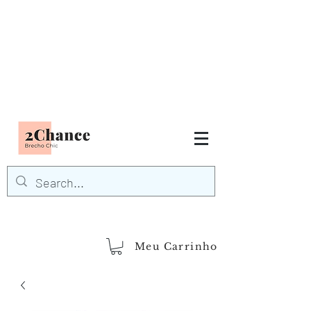
Tudo em até
6 x sem juros
FRETE GRÁTIS para Região
Sudeste
EM COMPRAS
ACIMA DE R$600,00
demais regiões
Frete Grátis
Acima de R$1.000,00
Meu Carrinho