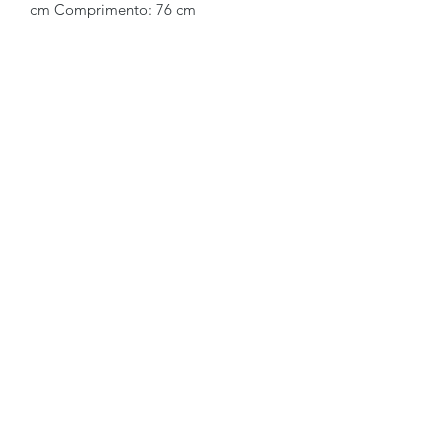
cm Comprimento: 76 cm
Brechó2Chance
Quem Somos
Política de Privacidade
Termos de Uso
Perguntas Frequentes
COMO FUNCIONA
Como Vender
Como Comprar
Regras
Trocas e Devoluções
FALE CONOSCO
WhatsApp:
+55 (11) 97620-2249
E-mail:
atendimento@brecho2chance.com