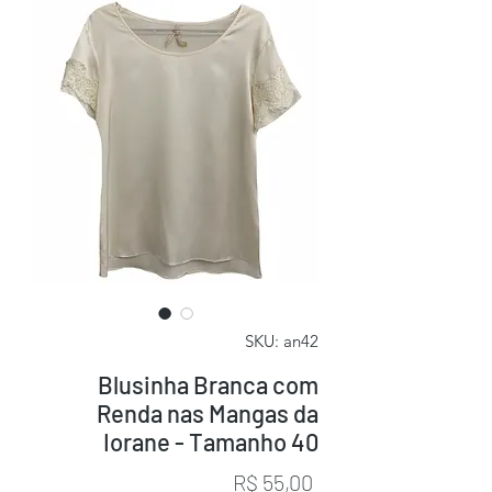
SKU: an42
Blusinha Branca com
Renda nas Mangas da
Iorane - Tamanho 40
Preço
R$ 55,00