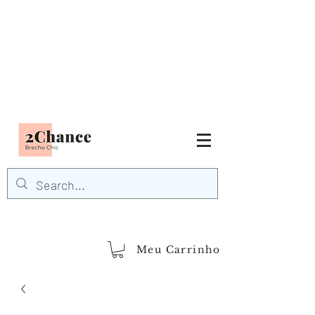
Tudo em até
6 x sem juros
FRETE GRÁTIS para Região
Sudeste
EM COMPRAS
ACIMA DE R$600,00
demais regiões
Frete Grátis
Acima de R$1.000,00
Meu Carrinho