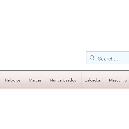
FRETE GRÁTIS para Região Sudeste
EM COMPRAS
ACIMA DE R$600,00
Relógios
Marcas
Nunca Usados
Calçados
Masculino