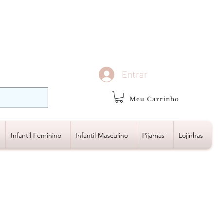
demais regiões
Frete Grátis
Acima de R$1.000,00
Entrar
Meu Carrinho
Infantil Feminino
Infantil Masculino
Pijamas
Lojinhas