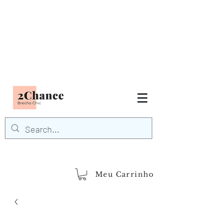
Tudo em até
6 x sem juros
FRETE GRÁTIS para Região
Sudeste
EM COMPRAS
ACIMA DE R$600,00
demais regiões
Frete Grátis
Acima de R$1.000,00
Meu Carrinho