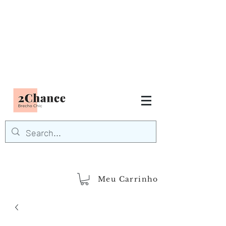
Tudo em até
6 x sem juros
FRETE GRÁTIS para Região
Sudeste
EM COMPRAS
ACIMA DE R$600,00
demais regiões
Frete Grátis
Acima de R$1.000,00
Meu Carrinho