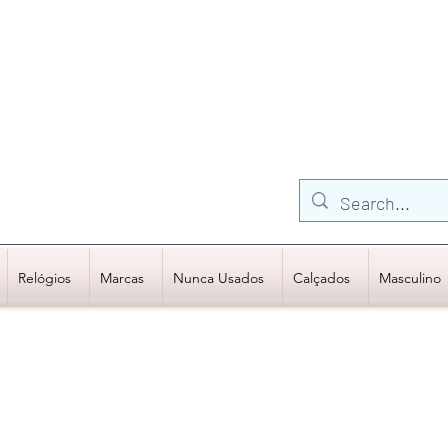
FRETE GRÁTIS para Região Sudeste
EM COMPRAS
ACIMA DE R$600,00
Relógios
Marcas
Nunca Usados
Calçados
Masculino