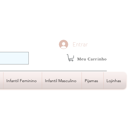
demais regiões
Frete Grátis
Acima de R$1.000,00
Entrar
Meu Carrinho
Infantil Feminino
Infantil Masculino
Pijamas
Lojinhas