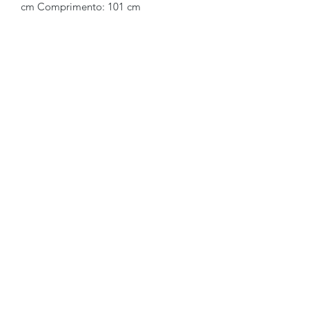
cm Comprimento: 101 cm
Brechó2Chance
Quem Somos
Política de Privacidade
Termos de Uso
Perguntas Frequentes
COMO FUNCIONA
Como Vender
Como Comprar
Regras
Trocas e Devoluções
FALE CONOSCO
WhatsApp:
+55 (11) 97620-2249
E-mail:
atendimento@brecho2chance.com