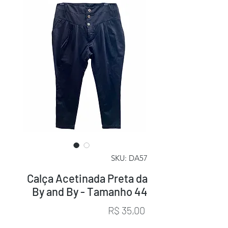
SKU: DA57
Calça Acetinada Preta da
By and By - Tamanho 44
Preço
R$ 35,00