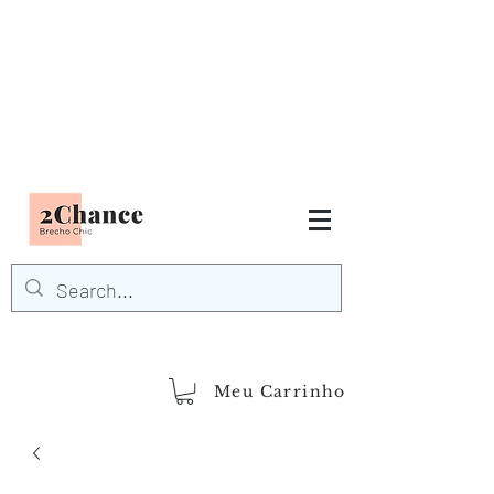
Tudo em até
6 x sem juros
FRETE GRÁTIS para Região
Sudeste
EM COMPRAS
ACIMA DE R$600,00
demais regiões
Frete Grátis
Acima de R$1.000,00
Meu Carrinho