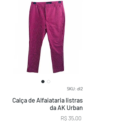
SKU: dl2
Calça de Alfaiataria listras
da AK Urban
Preço
R$ 35,00