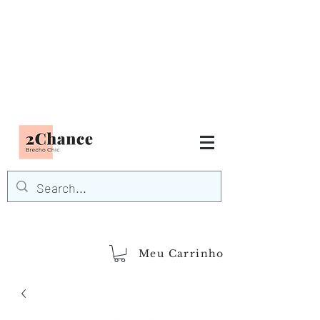
Tudo em até
6 x sem juros
FRETE GRÁTIS para Região
Sudeste
EM COMPRAS
ACIMA DE R$600,00
demais regiões
Frete Grátis
Acima de R$1.000,00
Meu Carrinho