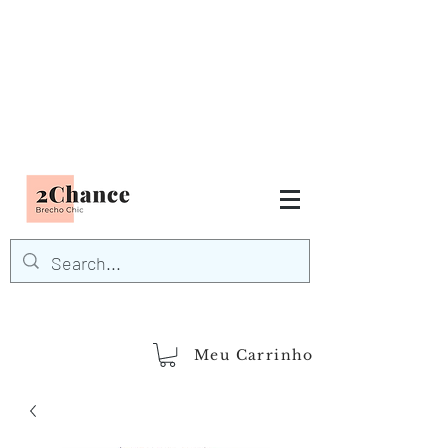
Tudo em até
6 x sem juros
FRETE GRÁTIS para Região
Sudeste
EM COMPRAS
ACIMA DE R$600,00
demais regiões
Frete Grátis
Acima de R$1.000,00
Meu Carrinho