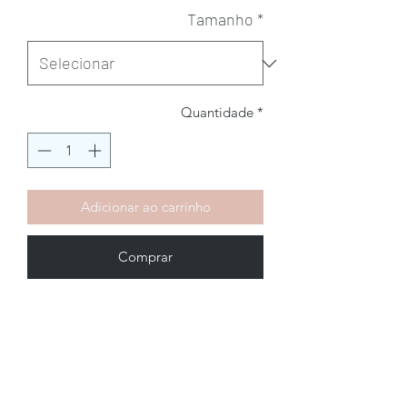
Tamanho
*
Quantidade
*
Adicionar ao carrinho
Comprar
Brechó2Chance
Quem Somos
Política de Privacidade