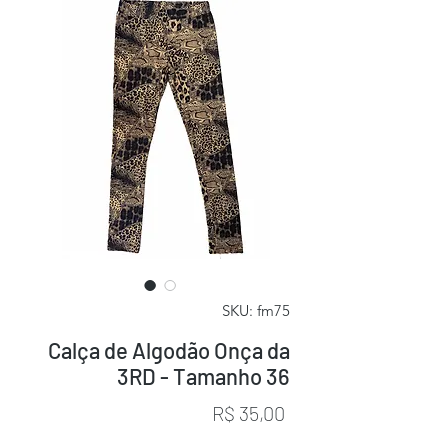
SKU: fm75
Calça de Algodão Onça da
3RD - Tamanho 36
Preço
R$ 35,00