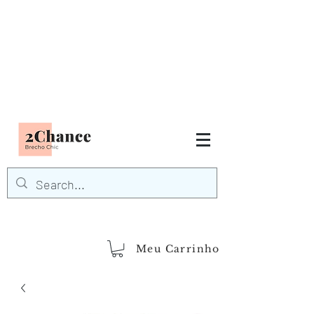
Tudo em até
6 x sem juros
FRETE GRÁTIS para Região
Sudeste
EM COMPRAS
ACIMA DE R$600,00
demais regiões
Frete Grátis
Acima de R$1.000,00
Meu Carrinho