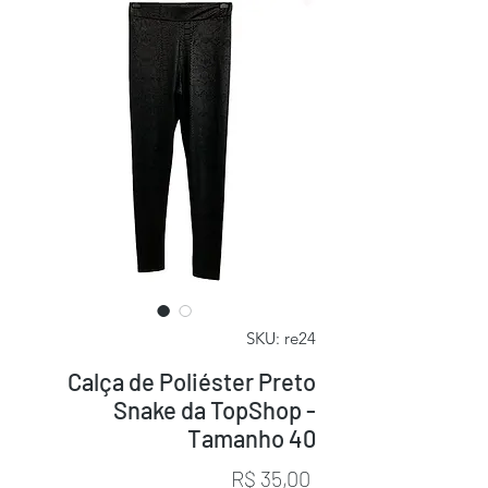
SKU: re24
Calça de Poliéster Preto
Snake da TopShop -
Tamanho 40
Preço
R$ 35,00