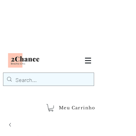
Tudo em até
6 x sem juros
FRETE GRÁTIS para Região
Sudeste
EM COMPRAS
ACIMA DE R$600,00
demais regiões
Frete Grátis
Acima de R$1.000,00
Meu Carrinho