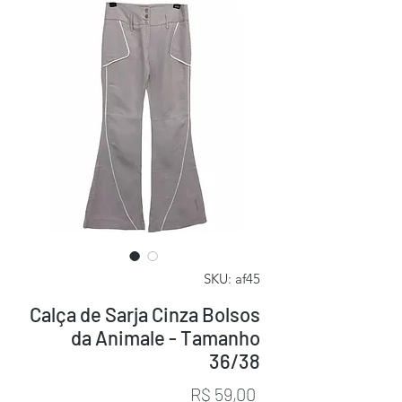
SKU: af45
Calça de Sarja Cinza Bolsos
da Animale - Tamanho
36/38
Preço
R$ 59,00