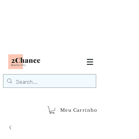
Tudo em até
6 x sem juros
FRETE GRÁTIS para Região
Sudeste
EM COMPRAS
ACIMA DE R$600,00
demais regiões
Frete Grátis
Acima de R$1.000,00
Meu Carrinho