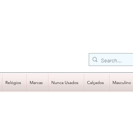
FRETE GRÁTIS para Região Sudeste
EM COMPRAS
ACIMA DE R$600,00
Relógios
Marcas
Nunca Usados
Calçados
Masculino