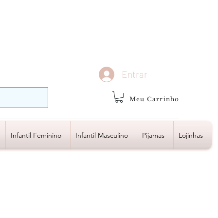
demais regiões
Frete Grátis
Acima de R$1.000,00
Entrar
Meu Carrinho
Infantil Feminino
Infantil Masculino
Pijamas
Lojinhas