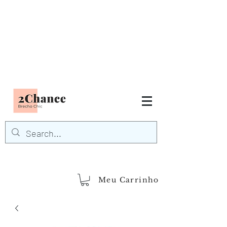
Tudo em até
6 x sem juros
FRETE GRÁTIS para Região
Sudeste
EM COMPRAS
ACIMA DE R$600,00
demais regiões
Frete Grátis
Acima de R$1.000,00
Meu Carrinho