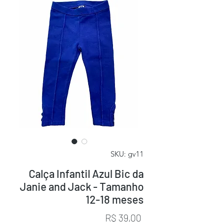
SKU: gv11
Calça Infantil Azul Bic da
Janie and Jack - Tamanho
12-18 meses
Preço
R$ 39,00