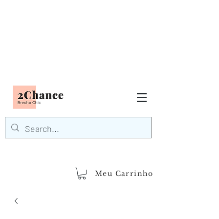
Tudo em até
6 x sem juros
FRETE GRÁTIS para Região
Sudeste
EM COMPRAS
ACIMA DE R$600,00
demais regiões
Frete Grátis
Acima de R$1.000,00
Meu Carrinho