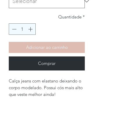
Quantidade
*
Adicionar ao carrinho
Comprar
Calça jeans com elastano deixando o
corpo modelado. Possui cós mais alto
que veste melhor ainda!
Brechó2Chance
Quem Somos