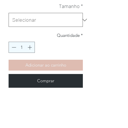
Tamanho
*
Quantidade
*
Adicionar ao carrinho
Comprar
Brechó2Chance
Quem Somos
Política de Privacidade