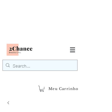
Tudo em até
6 x sem juros
FRETE GRÁTIS para Região
Sudeste
EM COMPRAS
ACIMA DE R$600,00
demais regiões
Frete Grátis
Acima de R$1.000,00
Meu Carrinho