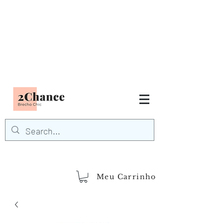
Tudo em até
6 x sem juros
FRETE GRÁTIS para Região
Sudeste
EM COMPRAS
ACIMA DE R$600,00
demais regiões
Frete Grátis
Acima de R$1.000,00
Meu Carrinho