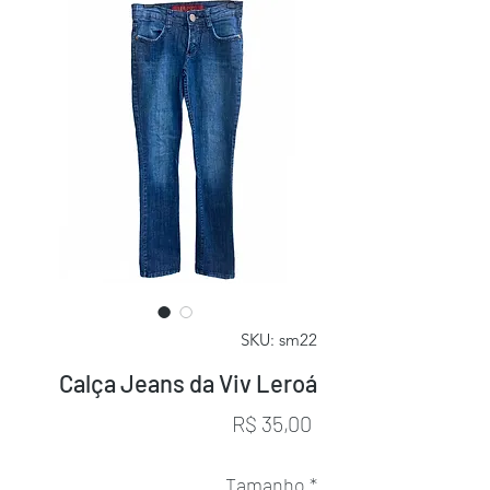
SKU: sm22
Calça Jeans da Viv Leroá
Preço
R$ 35,00
Tamanho
*