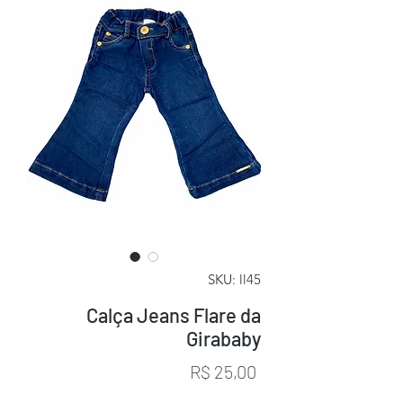
SKU: ll45
Calça Jeans Flare da
Girababy
Preço
R$ 25,00