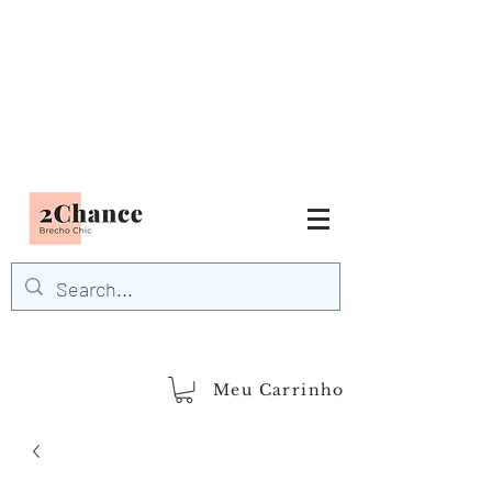
Tudo em até
6 x sem juros
FRETE GRÁTIS para Região
Sudeste
EM COMPRAS
ACIMA DE R$600,00
demais regiões
Frete Grátis
Acima de R$1.000,00
Meu Carrinho