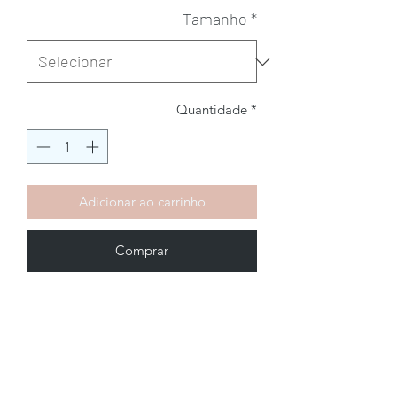
Tamanho
*
Quantidade
*
Adicionar ao carrinho
Comprar
Brechó2Chance
Quem Somos
Política de Privacidade