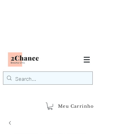
Tudo em até
6 x sem juros
FRETE GRÁTIS para Região
Sudeste
EM COMPRAS
ACIMA DE R$600,00
demais regiões
Frete Grátis
Acima de R$1.000,00
Meu Carrinho