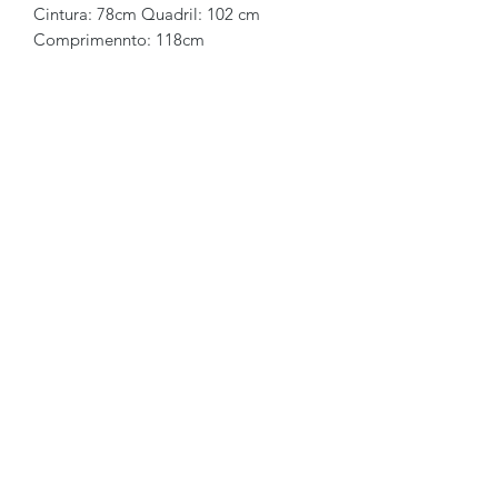
Cintura: 78cm Quadril: 102 cm
Comprimennto: 118cm
Brechó2Chance
Quem Somos
Política de Privacidade
Termos de Uso
Perguntas Frequentes
COMO FUNCIONA
Como Vender
Como Comprar
Regras
Trocas e Devoluções
FALE CONOSCO
WhatsApp:
+55 (11) 97620-2249
E-mail: