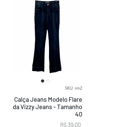
SKU: rm2
Calça Jeans Modelo Flare
da Vizzy Jeans - Tamanho
40
Preço
R$ 39,00